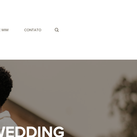
 MIM
CONTATO
-WEDDING