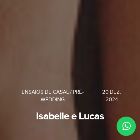
ENSAIOS DE CASAL / PRÉ-
|
20 DEZ,
WEDDING
2024
Isabelle e Lucas